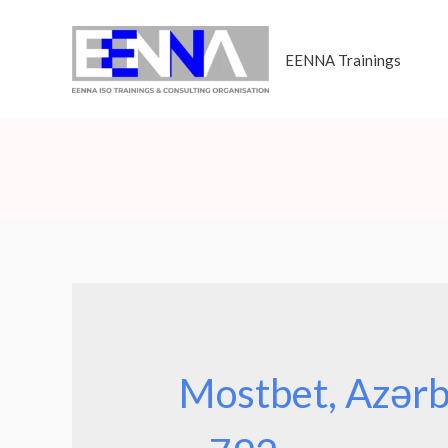
EENNA Trainings
Mostbet, Azərb