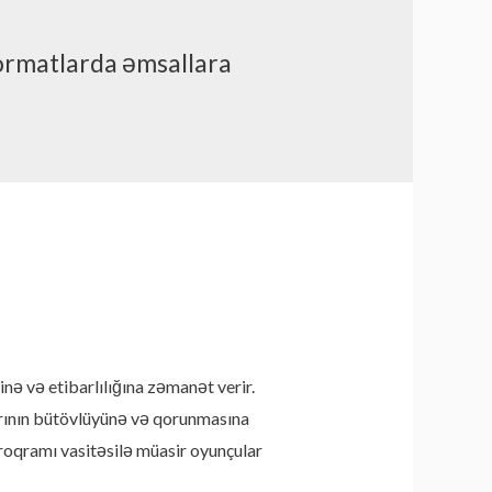
 formatlarda əmsallara
nə və etibarlılığına zəmanət verir.
rının bütövlüyünə və qorunmasına
proqramı vasitəsilə müasir oyunçular