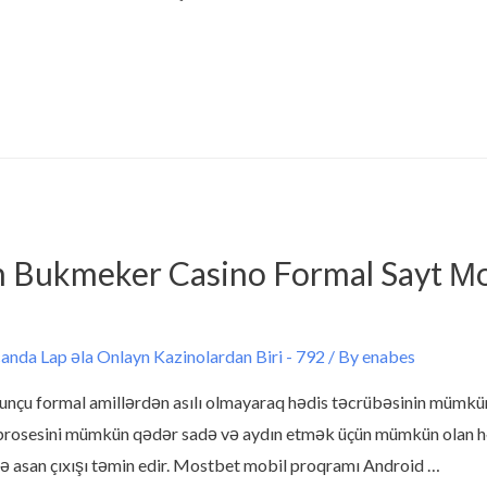
Bukmeker Casino Formal Sayt Мos
nda Lap əla Onlayn Kazinolardan Biri - 792
/ By
enabes
yunçu formal amillərdən asılı olmayaraq hədis təcrübəsinin mümk
rosesini mümkün qədər sadə və aydın etmək üçün mümkün olan hər şe
ə asan çıxışı təmin edir. Mostbet mobil proqramı Android …