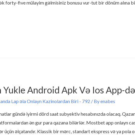
k forty-five mülayim gəlmisiniz bonusu vur-tut bir dönüm alına bil
 Yukle Android Apk Və Ios App-d
nda Lap əla Onlayn Kazinolardan Biri - 792
/ By
enabes
atlar gündə iyirmi dörd saat subyektiv hesabınızda olacaq. Qaza
latformalardan ən gur para qazana bilərlər. Mostbet app onlayn 
lər üçün əlçatandır. Klassik bir mərc, standart ekspress və ya pol