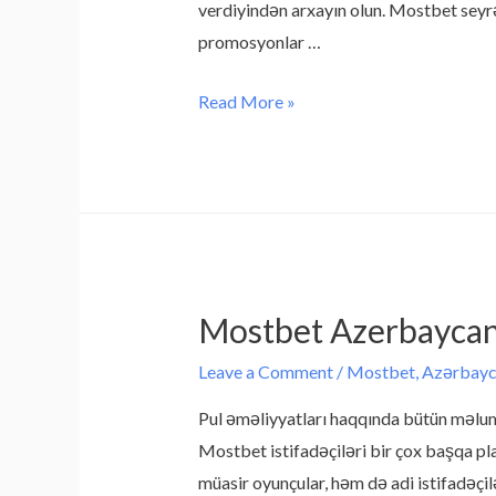
verdiyindən arxayın olun. Mostbet seyrə
promosyonlar …
:azmostbet-
Read More »
aze45
Xətti
Və
Live
At
Azerbaijan
Mostbet Azerbaycan
Bukmeker::ruлиния
Mostbet-
Leave a Comment
/
Mostbet, Azərbayca
aze45
Pul əməliyyatları haqqında bütün məlum
И
Mostbet istifadəçiləri bir çox başqa p
Live
müasir oyunçular, həm də adi istifadəçi
В