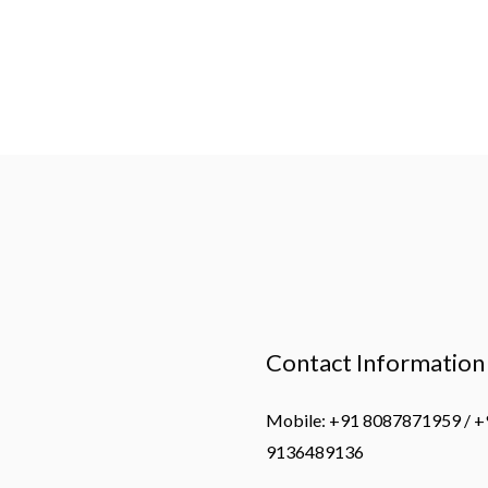
Contact Information
Mobile: +91 8087871959 / +
9136489136