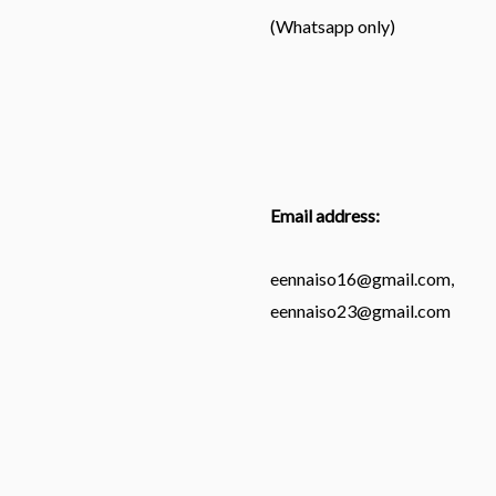
(Whatsapp only)
Email address:
eennaiso16@gmail.com,
eennaiso23@gmail.com