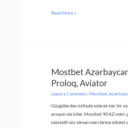
Mərc
Read More »
Şirkətinin
Azerbaycan
Rəsmi
Saytına
Baxış
2023
Mostbet Azərbaycan 
Proloq, Aviator
Leave a Comment
/
Mostbet, Azərbayca
Güzgülərdən istifadə edərək hər bir o
arxayın ola bilər. Mostbet 90 AZ mərc p
müxtəlif növ idman mərclərinə əlbəəl v