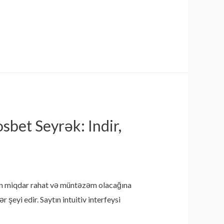
bet Seyrək: Indir,
ün miqdar rahat və müntəzəm olacağına
yi edir. Saytın intuitiv interfeysi