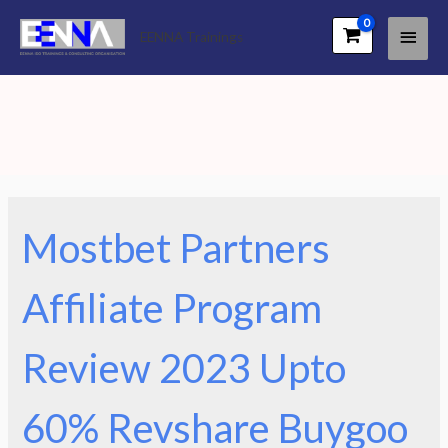
Main
EENNA Trainings
Men
Mostbet Partners
Affiliate Program
Review 2023 Upto
60% Revshare Buygoo