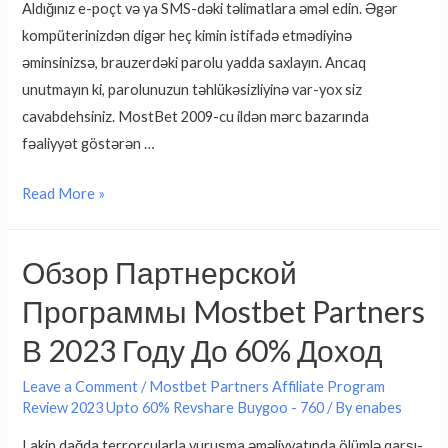
Aldığınız e-poçt və ya SMS-dəki təlimatlara əməl edin. Əgər
kompüterinizdən digər heç kimin istifadə etmədiyinə
əminsinizsə, brauzerdəki parolu yadda saxlayın. Ancaq
unutmayın ki, parolunuzun təhlükəsizliyinə var-yox siz
cavabdehsiniz. MostBet 2009-cu ildən mərc bazarında
fəaliyyət göstərən …
Azərbaycanda
Read More »
Mostbet
Seyrək
Обзор Партнерской
Casino
Программы Mostbet Partners
В 2023 Году До 60% Доход
Leave a Comment
/
Mostbet Partners Affiliate Program
Review 2023 Upto 60% Revshare Buygoo - 760
/ By
enabes
Lakin dağda terrorçularla vuruşma əməliyyatında ölümlə qarşı-