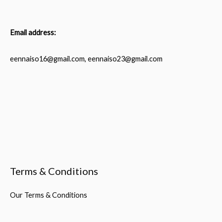
Email address:
eennaiso16@gmail.com, eennaiso23@gmail.com
Terms & Conditions
Our Terms & Conditions