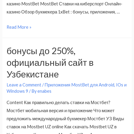
казино MostBet MostBet Ставки на киберспорт Онлайн-
казино Обзор букмекера 1xBet : бонусы, приложения, …
бонусы
Read More »
до
250%,
бонусы до 250%,
официальный
сайт
официальный сайт в
в
Узбекистане
Узбекистане
Leave a Comment
/
Приложения MostBet для Android, IOs и
Windows 9
/ By
enabes
Content Как правильно делать ставки на Мостбет?
Мостбет мобильная версия и приложение Что может
предложить международный букмекер Мостбет УЗ Виды
ставок на Mostbet UZ online Как скачать Mostbet UZ в