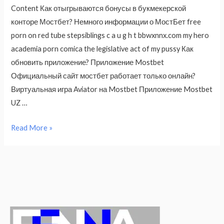
Content Как отыгрываются бонусы в букмекерской
конторе Мостбет? Немного информации о МостБет free
porn on red tube stepsiblings c a u g h t bbwxnnx.com my hero
academia porn comica the legislative act of my pussy Как
обновить приложение? Приложение Mostbet
Официальный сайт мостбет работает только онлайн?
Виртуальная игра Aviator на Mostbet Приложение Mostbet
UZ …
Скачать
Read More »
Mostbet
UZ
на
Андроид
apk
и
IOS: