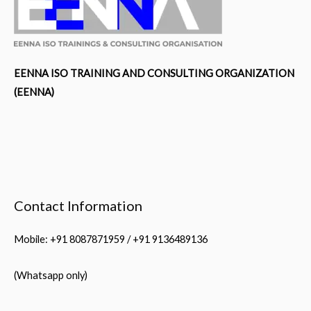
обзор
букмекера
ANP
Ultimus:
EENNA ISO TRAINING AND CONSULTING ORGANIZATION
Premium
(EENNA)
2,
2
5,
3,
3.5
Contact Information
BHK
Apartments
Mobile: +91 8087871959 / +91 9136489136
in
Wakad,
(Whatsapp only)
Pune