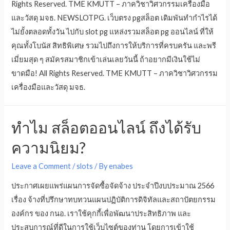
Rights Reserved. TME KMUTT – ภาควิชาวิศวกรรมเครื่องมือ
ราว
และวัสดุ มจธ. NEWSLOTPG. เว็บตรง pgสล็อต เดิมพันทำกำไรได้
ของ”จับ
ไม่ยั้งตลอดทั้งวัน ไปกับ slot pg แหล่งรวมสล็อต pg ออนไลน์ ที่ให้
เว็บ
คุณทั้งโบนัส สิทธิพิเศษ รวมไปถึงการให้บริการที่ครบครัน และพรี
พนัน
เมี่ยมสุด ๆ สมัครสมาชิกเข้าเล่นเลยวันนี้ ถ้าอยากมีเงินใช้ไม่
ออนไลน์”
ขาดมือ! All Rights Reserved. TME KMUTT – ภาควิชาวิศวกรรม
เครื่องมือและวัสดุ มจธ.
ทำไม สล็อตออนไลน์ ถึงได้รับ
ความนิยม?
Leave a Comment
/
slots
/ By
enabes
ประกาศเผยแพร่แผนการจัดซื้อจัดจ้าง ประจำปีงบประมาณ 2566
เรื่อง จ้างที่ปรึกษาทบทวนแผนปฏิบัติการดิจิทัลและสถาปัตยกรรม
องค์กร ของ กนอ. เราใช้คุกกี้เพื่อพัฒนาประสิทธิภาพ และ
ประสบการณ์ที่ดีในการใช้เว็บไซต์ของท่าน โดยการเข้าใช้