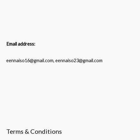
Email address:
eennaiso16@gmail.com, eennaiso23@gmail.com
Terms & Conditions