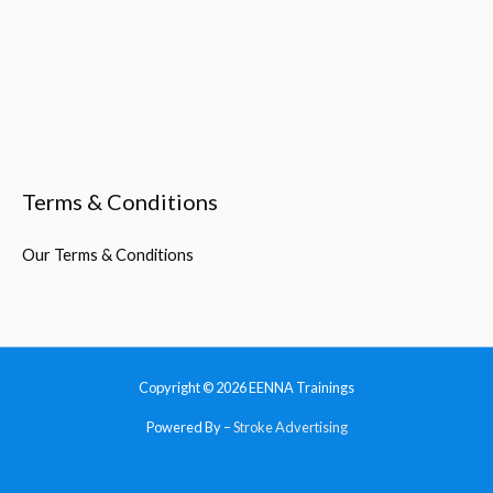
Terms & Conditions
Our Terms & Conditions
Copyright © 2026
EENNA Trainings
Powered By –
Stroke Advertising