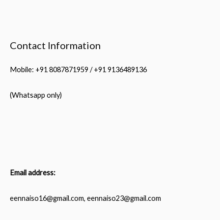
Contact Information
Mobile: +91 8087871959 / +91 9136489136
(Whatsapp only)
Email address:
eennaiso16@gmail.com, eennaiso23@gmail.com