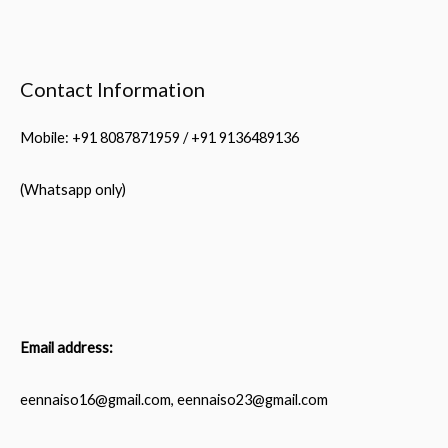
Contact Information
Mobile: +91 8087871959 / +91 9136489136
(Whatsapp only)
Email address:
eennaiso16@gmail.com, eennaiso23@gmail.com