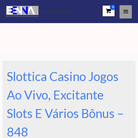
Main
EENNA Trainings
Men
Slottica Casino Jogos
Ao Vivo, Excitante
Slots E Vários Bônus –
848