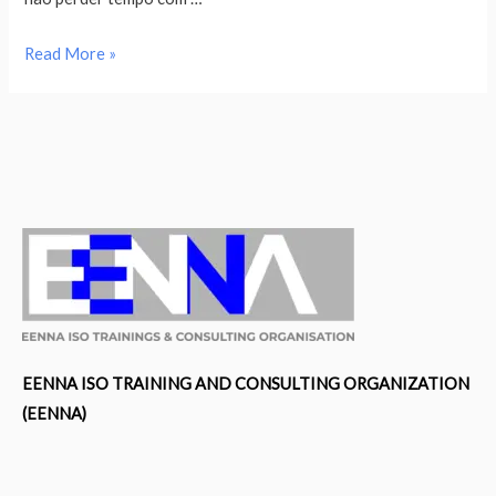
Blog
Read More »
Oficial
Brasil
Login
30
Rodadas
Grátis
EENNA ISO TRAINING AND CONSULTING ORGANIZATION
(EENNA)