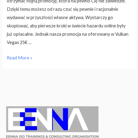
otrzymać hojną promocję, która na pewno Cię nie zawiedzie.
Vegas
Dzięki temu możesz od razu czuć się pewnie i racjonalnie
wydawać w przyszłości własne aktywa. Wystarczy go
skopiować, aby pierwsze kroki w świecie hazardu online były
już opłacalne. Jednak nasza promocja na oferowany w Vulkan
Vegas 25€ …
Casino
Read More »
25
Euro
bez
Depozytu
za
Samą
Rejestrację
2023