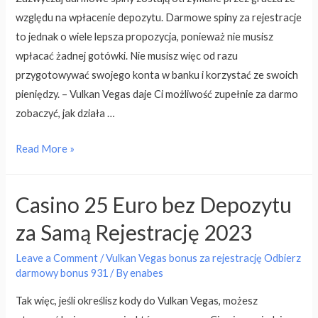
względu na wpłacenie depozytu. Darmowe spiny za rejestracje
to jednak o wiele lepsza propozycja, ponieważ nie musisz
wpłacać żadnej gotówki. Nie musisz więc od razu
przygotowywać swojego konta w banku i korzystać ze swoich
pieniędzy. – Vulkan Vegas daje Ci możliwość zupełnie za darmo
zobaczyć, jak działa …
50
Read More »
Darmowych
Spinów
Casino 25 Euro bez Depozytu
na
Book
za Samą Rejestrację 2023
of
Leave a Comment
/
Vulkan Vegas bonus za rejestrację Odbierz
Dead
darmowy bonus 931
/ By
enabes
w
Tak więc, jeśli określisz kody do Vulkan Vegas, możesz
Vulkan