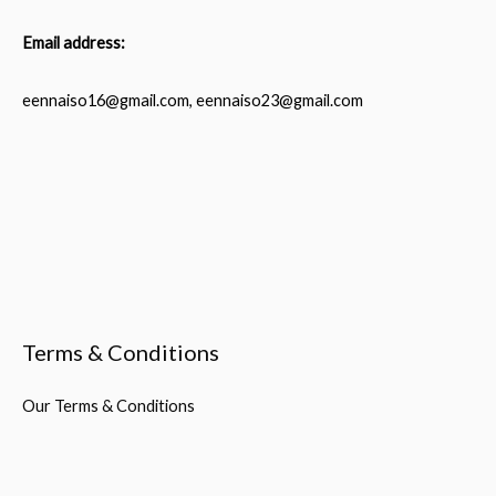
Email address:
eennaiso16@gmail.com, eennaiso23@gmail.com
Terms & Conditions
Our Terms & Conditions