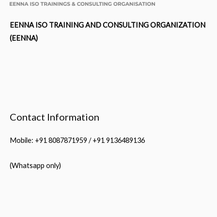
EENNA ISO TRAINING AND CONSULTING ORGANIZATION
(EENNA)
Contact Information
Mobile: +91 8087871959 / +91 9136489136
(Whatsapp only)