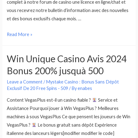
complet à notre forum de casino une licence en ligne/chat et
vous recevrez notre bulletin d’information avec des nouvelles
et des bonus exclusifs chaque mois. …
Royal
Read More »
Ace
Casino
Win Unique Casino Avis 2024
2024
RoyalAce
Bonus 200% jusquà 500
Casino
Leave a Comment
/
Mystake Casino : Bonus Sans Dépôt
No
Exclusif De 20 Free Spins - 509
/ By
enabes
Deposit
Content VegasPlus est-il un casino fiable ?
Service et
Bonus
Assistance Pourquoi jouer à Win VegasPlus ? Meilleures
Codes
machines à sous VegasPlus Ce que pensent les joueurs de Win
VegasPlus ?
Le bonus gratuit sans dépôt Expérience
italienne des lanceurs légers[modifier modifier le code]