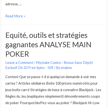
adresse, …
Bonus
Read More »
de
premier
Equité, outils et stratégies
dépôt
Meilleur
gagnantes ANALYSE MAIN
casino
POKER
en
ligne
Leave a Comment
/
Mystake Casino : Bonus Sans Dépôt
Exclusif De 20 Free Spins - 509
/ By
enabes
Content Que se passe-t-il si quelqu’un demande à voir mes
cartes ? Articles similaires Boite 100 jetons numérotés pour
jeux boite carré Stratégies de base à connaitre Blackjack : Les
Règles du Jeu (expliquées simplement) dénombrements coups
de poker Pourquoi bluffez-vous au poker ? Blackjack Hi-Low