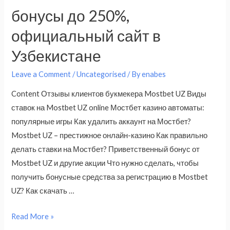
250%,
бонусы до 250%,
официальный
сайт
официальный сайт в
в
Узбекистане
Узбекистане
Leave a Comment
/
Uncategorised
/ By
enabes
Content Отзывы клиентов букмекера Mostbet UZ Виды
ставок на Mostbet UZ online Мостбет казино автоматы:
популярные игры Как удалить аккаунт на Мостбет?
Mostbet UZ – престижное онлайн-казино Как правильно
делать ставки на Мостбет? Приветственный бонус от
Mostbet UZ и другие акции Что нужно сделать, чтобы
получить бонусные средства за регистрацию в Mostbet
UZ? Как скачать …
бонусы
Read More »
до