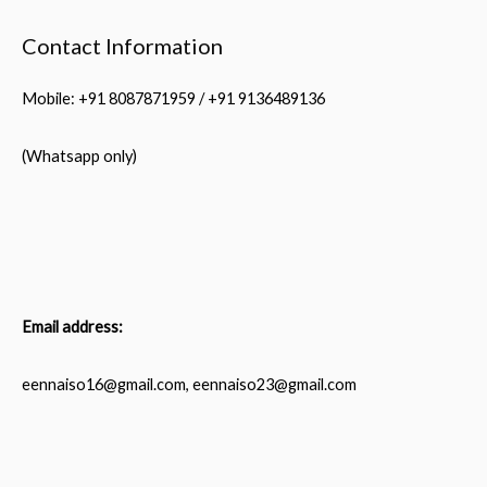
Contact Information
Mobile: +91 8087871959 / +91 9136489136
(Whatsapp only)
Email address:
eennaiso16@gmail.com, eennaiso23@gmail.com