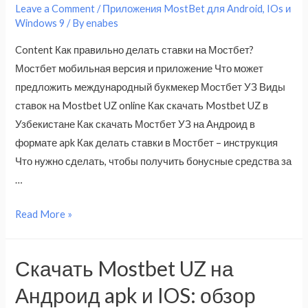
Leave a Comment
/
Приложения MostBet для Android, IOs и
Windows 9
/ By
enabes
Content Как правильно делать ставки на Мостбет?
Мостбет мобильная версия и приложение Что может
предложить международный букмекер Мостбет УЗ Виды
ставок на Mostbet UZ online Как скачать Mostbet UZ в
Узбекистане Как скачать Мостбет УЗ на Андроид в
формате apk Как делать ставки в Мостбет – инструкция
Что нужно сделать, чтобы получить бонусные средства за
…
бонусы
Read More »
до
250%,
Скачать Mostbet UZ на
официальный
сайт
Андроид apk и IOS: обзор
в