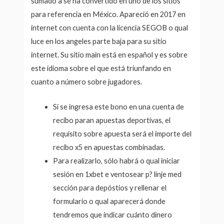
sumado a se ha convertido en uno de los sitios
para referencia en México. Apareció en 2017 en
internet con cuenta con la licencia SEGOB o qual
luce en los angeles parte baja para su sitio
internet. Su sitio main está en español y es sobre
este idioma sobre el que está triunfando en
cuanto a número sobre jugadores.
Si se ingresa este bono en una cuenta de
recibo paran apuestas deportivas, el
requisito sobre apuesta será el importe del
recibo x5 en apuestas combinadas.
Para realizarlo, sólo habrá o qual iniciar
sesión en 1xbet e ventosear p? linje med
sección para depóstios y rellenar el
formulario o qual aparecerá donde
tendremos que indicar cuánto dinero