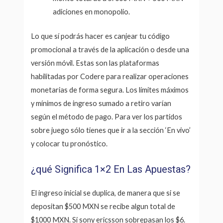
adiciones en monopolio.
Lo que sí podrás hacer es canjear tu código
promocional a través de la aplicación o desde una
versión móvil. Estas son las plataformas
habilitadas por Codere para realizar operaciones
monetarias de forma segura. Los límites máximos
y mínimos de ingreso sumado a retiro varían
según el método de pago. Para ver los partidos
sobre juego sólo tienes que ir a la sección ‘En vivo’
y colocar tu pronóstico.
¿qué Significa 1×2 En Las Apuestas?
El ingreso inicial se duplica, de manera que si se
depositan $500 MXN se recibe algun total de
$1000 MXN. Si sony ericsson sobrepasan los $6.