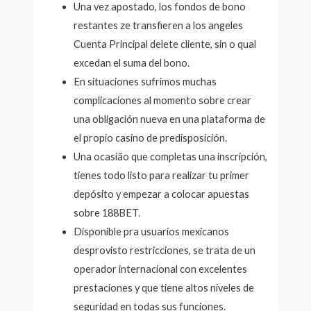
Una vez apostado, los fondos de bono
restantes ze transfieren a los angeles
Cuenta Principal delete cliente, sin o qual
excedan el suma del bono.
En situaciones sufrimos muchas
complicaciones al momento sobre crear
una obligación nueva en una plataforma de
el propio casino de predisposición.
Una ocasião que completas una inscripción,
tienes todo listo para realizar tu primer
depósito y empezar a colocar apuestas
sobre 188BET.
Disponible pra usuarios mexicanos
desprovisto restricciones, se trata de un
operador internacional con excelentes
prestaciones y que tiene altos niveles de
seguridad en todas sus funciones.