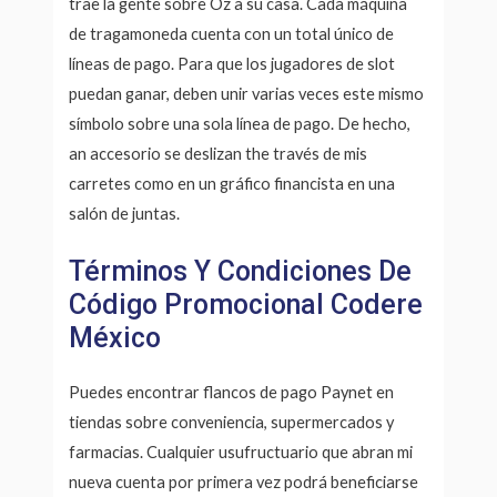
trae la gente sobre Oz a su casa. Cada máquina
de tragamoneda cuenta con un total único de
líneas de pago. Para que los jugadores de slot
puedan ganar, deben unir varias veces este mismo
símbolo sobre una sola línea de pago. De hecho,
an accesorio se deslizan the través de mis
carretes como en un gráfico financista en una
salón de juntas.
Términos Y Condiciones De
Código Promocional Codere
México
Puedes encontrar flancos de pago Paynet en
tiendas sobre conveniencia, supermercados y
farmacias. Cualquier usufructuario que abran mi
nueva cuenta por primera vez podrá beneficiarse