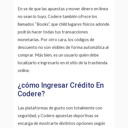
En se de que las apuestas y mover dinero en línea
no sean lo tuyo, Codere también ofrece los
llamados “Books”, que child lugares físicos adonde
podrás hacer todas tus transacciones
monetarias. Por otro cara, los códigos de
descuento no son visibles de forma automática al
comprar. Más bien, es un usuario quien debe
localizarlo e ingresarlo en el sitio de la trastienda
online.
¿cómo Ingresar Crédito En
Codere?
Las plataformas de gusto son totalmente con
seguridad, y Codere apuestas deportivas se
encarga de mostrarte distintos opciones según