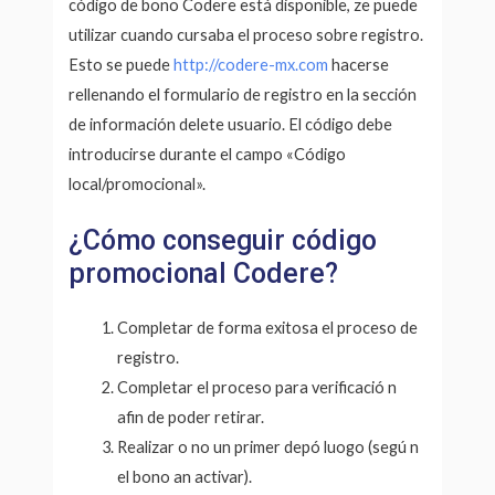
código de bono Codere está disponible, ze puede
utilizar cuando cursaba el proceso sobre registro.
Esto se puede
http://codere-mx.com
hacerse
rellenando el formulario de registro en la sección
de información delete usuario. El código debe
introducirse durante el campo «Código
local/promocional».
¿Cómo conseguir código
promocional Codere?
Completar de forma exitosa el proceso de
registro.
Completar el proceso para verificació n
afin de poder retirar.
Realizar o no un primer depó luogo (segú n
el bono an activar).