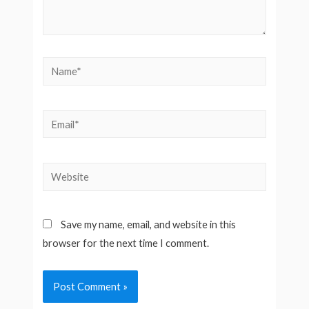
Name*
Email*
Website
Save my name, email, and website in this
browser for the next time I comment.