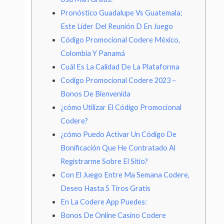
Pronóstico Guadalupe Vs Guatemala;
Este Líder Del Reunión D En Juego
Código Promocional Codere México,
Colombia Y Panamá
Cuál Es La Calidad De La Plataforma
Codigo Promocional Codere 2023 –
Bonos De Bienvenida
¿cómo Utilizar El Código Promocional
Codere?
¿cómo Puedo Activar Un Código De
Bonificación Que He Contratado Al
Registrarme Sobre El Sitio?
Con El Juego Entre Ma Semana Codere,
Deseo Hasta 5 Tiros Gratis
En La Codere App Puedes:
Bonos De Online Casino Codere