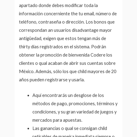
apartado donde debes modificar toda la
información concerniente the tu email, número de
teléfono, contraseña o dirección. Los bonos que
correspondan an usuarios disadvantage mayor
antigüedad, exigen que estos tengan más de
thirty días registrados en el sistema. Podrán
obtener la promoción de bienvenida Codere los
clientes o qual acaban de abrir sus cuentas sobre
México. Además, sólo los que child mayores de 20
años pueden registrarse y usarla.
Aquí encontrarás un desglose de los
métodos de pago, promociones, términos y
condiciones, y su gran variedad de juegos y
mercados para apuestas.
Las ganancias o qual se consigan child
retirables de maneira inmediata siempre o