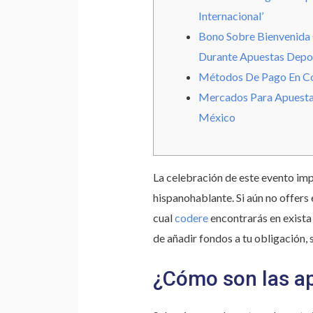
Internacional’
Bono Sobre Bienvenida
Durante Apuestas Depo
Métodos De Pago En C
Mercados Para Apuesta
México
La celebración de este evento imp
hispanohablante. Si aún no offer
cual
codere
encontrarás en exista 
de añadir fondos a tu obligación, 
¿Cómo son las a