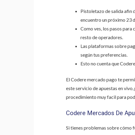
Pistoletazo de salida afin 
encuentro un próximo 23 d
Como ves, los pasos para 
resto de operadores.
Las plataformas sobre pag
según tus preferencias.
Esto no cuenta que Codere
El Codere mercado pago te permit
este servicio de apuestas en vivo,
procedimiento muy facil para pode
Codere Mercados De Apue
Si tienes problemas sobre cómo f