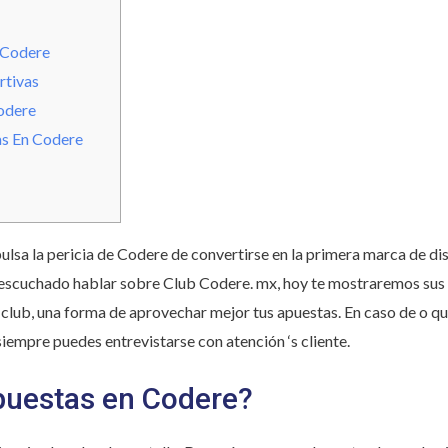
 Codere
rtivas
odere
s En Codere
ulsa la pericia de Codere de convertirse en la primera marca de di
s escuchado hablar sobre Club Codere. mx, hoy te mostraremos sus 
club, una forma de aprovechar mejor tus apuestas. En caso de o qu
siempre puedes entrevistarse con atención ‘s cliente.
puestas en Codere?