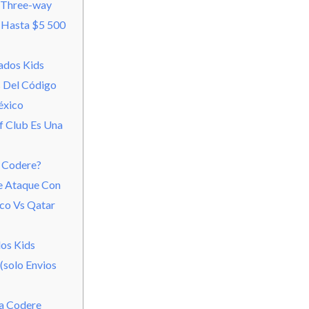
 Three-way
 Hasta $5 500
ados Kids
 Del Código
éxico
f Club Es Una
 Codere?
se Ataque Con
co Vs Qatar
os Kids
(solo Envios
pa Codere