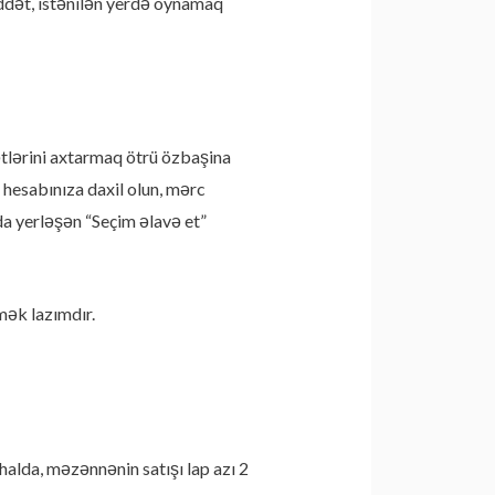
üddət, istənilən yerdə oynamaq
tlərini axtarmaq ötrü özbaşina
hesabınıza daxil olun, mərc
da yerləşən “Seçim əlavə et”
mək lazımdır.
halda, məzənnənin satışı lap azı 2