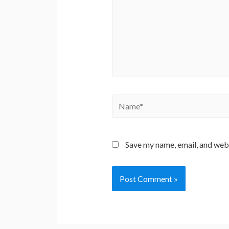
Name*
Save my name, email, and webs