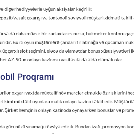
ə digər hədiyyələrlə uyğun aksiyalar keçirilir.
epozit/vəsait çıxarışı və təntənəli səviyyəli müştəri xidməti təklif 
 istərsə də daha müasir bir zad axtarırsınızsa, bukmeker kontoru qa
iridir. Bu iti oyun müştərilərə çarxları fırlatmağa və qocaman mü
 üç çarxlı slot seçimini, eləcə də əlamətdar bonus xüsusiyyətləri il
tbet AZ-90-ın onlayn kazinosu vasitəsilə də əldə eləmək olar.
obil Proqramı
ərilər oxşarı vaxtda müxtəlif növ mərclər etməklə öz risklərini h
let kimi müxtəlif oyunlara malik onlayn kazino təklif edir. Müştəri
ərlər. Şirkət həmçinin onlayn kazinoda oynayarkən bonuslar və pro
da gücünüzü sınamağı tövsiyə edirik. Bundan izafi, promosyon k