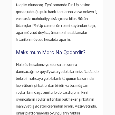
təqdim olunacaq. Eyni zamanda Pin Up casino
qonaq udduğu pulu bank kartlarına və ya onlayn iş
vasitəsilə məhdudiyyətsiz çıxara bilər. Bütün
ödənişlər Pin Up casino-ün rəsmi saytından keçir,
əgər mövcud deyilsə, ümumən hesablamalar
istənilən mövcud hesabda aparılır.
Maksimum Mərc Nə Qədərdir?
Hələ öz hesabınız yoxdursa, ən sonra
danışacağımız qeydiyyata gedə bilərsiniz. Nəticədə
belə bir nəticəyə gələ bilərik ki, qumar bazarında
lap etibarlı şirkətlərdən biridir və bu, müştəri
rəyləri kimi özgə amillərlə də təsdiqlənir. Real
oyunçuların rəyləri istənilən bukmeker şirkətinin
mahiyyət iş göstəricilərindən biridir. Vəziyyətində,
onlar platformadakı oyunçuların faktiki