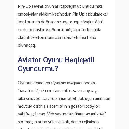
Pin-Up sevimli oyunları tapdığım və unudulmaz
emosiyalar aldığım kazinodur. Pin Up az bukmeker
kontorunda doğrudan rəngarəng zövqlər ötrü
çoxlu bonuslar va. Sonra, müştəridən hesabla
əlaqəli telefon nömrəsini daxil etməsi tələb
olunacaq.
Aviator Oyunu Həqiqətli
Oyundurmu?
Oyunun demo versiyasının məqsədi ondan
ibarətdir ki, siz onu tamamilə əvəzsiz oynaya
bilərsiniz. Sol tərəfdə əmanət etmək üçün ümumən
mövcud ödəniş sistemlərinin göstəriləcəyi bir
səhifə açılacaq. Veb saytındakı ümumən müxtəlif
slot maşınlarına yüksək izafi, demo rejimində