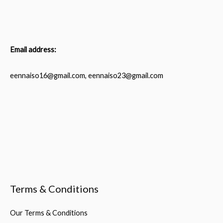
Email address:
eennaiso16@gmail.com, eennaiso23@gmail.com
Terms & Conditions
Our Terms & Conditions